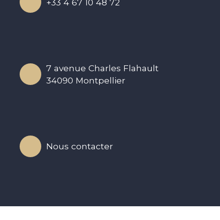
+33 4 67 10 48 72
7 avenue Charles Flahault
34090 Montpellier
N
ou
s
c
o
ntacte
r