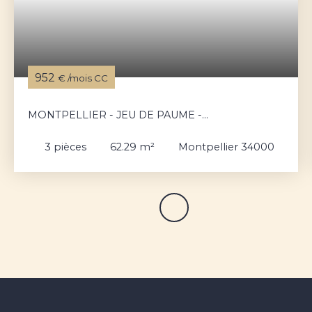
952
€ /mois CC
MONTPELLIER - JEU DE PAUME -
APPARTEMENT 3 PIÈCES TRAVERSANT.
3
pièces
62.29
m²
Montpellier 34000