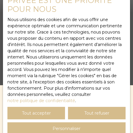
PRIVÉE EST UNE PRIORITÉ
POUR NOUS
LE BLOG IMMOBILIER
Nous utilisons des cookies afin de vous offrir une
expérience optimale et une communication pertinente
par votre agence
sur notre site. Grace à ces technologies, nous pouvons
vous proposer du contenu en rapport avec vos centres
ARCEAUX
d'intérêt. Ils nous permettent également d'améliorer la
qualité de nos services et la convivialité de notre site
internet. Nous utiliserons uniquement les données
IMMOBILIER
personnelles pour lesquelles vous avez donné votre
accord. Vous pouvez les modifier à n'importe quel
moment via la rubrique ″Gérer les cookies″ en bas de
notre site, à l'exception des cookies essentiels à son
fonctionnement. Pour plus d'informations sur vos
données personnelles, veuillez consulter
notre politique de confidentialité
.
Tout accepter
Tout refuser
Personnaliser