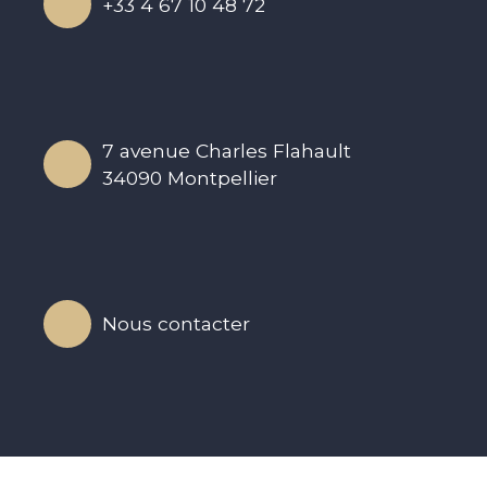
+33 4 67 10 48 72
7 avenue Charles Flahault
34090 Montpellier
N
ou
s
c
o
ntacte
r