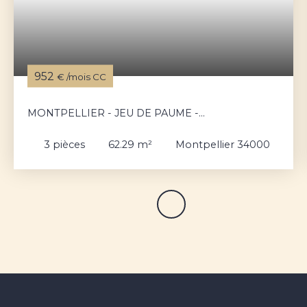
952
€ /mois CC
MONTPELLIER - JEU DE PAUME -
APPARTEMENT 3 PIÈCES TRAVERSANT.
3
pièces
62.29
m²
Montpellier 34000